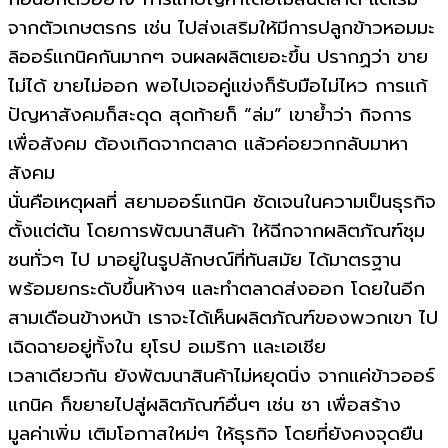
จากตัวเกษตรกร เช่น ไปส่งเสริมให้มีการปลูกข้าวหอมมะ
ลิออร์แกนิคกันมากๆ จนผลผลิตเยอะขึ้น ปรากฏว่า ขาย
ไม่ได้ ขายไม่ออก พอไปเจอคู่แข่งก็รับมือไม่ไหว การแก้
ปัญหาสังคมก็สะดุด สุดท้ายก็ “ล่ม” เขาย้ำว่า กิจการ
เพื่อสังคม ต้องเกิดจากตลาด แล้วค่อยวกกลับมาหา
สังคม
นั่นคือเหตุผลที่ สยามออร์แกนิค ชัดเจนในความเป็นธุรกิจ
ตั้งแต่ต้น โดยการพัฒนาสินค้า ให้ฉีกจากผลิตภัณฑ์ชุม
ชนทั่วๆ ไป มาอยู่ในรูปลักษณ์ที่ทันสมัย ได้มาตรฐาน
พร้อมยกระดับขึ้นห้างฯ และทำตลาดส่งออก โดยในอีก
สามเดือนข้างหน้า เราจะได้เห็นผลิตภัณฑ์ของพวกเขา ไป
เฉิดฉายอยู่ทั้งใน ยุโรป อเมริกา และเอเชีย
เวลาเดียวกัน ยังพัฒนาสินค้าไม่หยุดนิ่ง จากแค่ข้าวออร์
แกนิค ก็ขยายไปสู่ผลิตภัณฑ์อื่นๆ เช่น ชา เพื่อสร้าง
มูลค่าเพิ่ม เติมโอกาสใหม่ๆ ให้ธุรกิจ โดยที่ยังคงจุดยืน