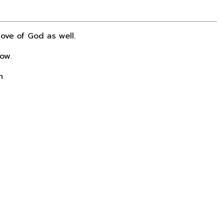
ove of God as well.
ow.
m