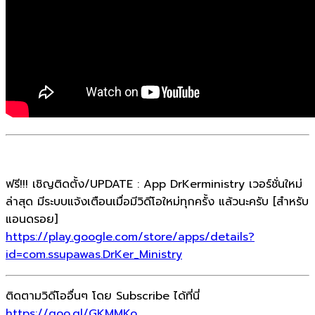
ฟรี!!! เชิญติดตั้ง/UPDATE : App DrKerministry เวอร์ชั่นใหม่
ล่าสุด มีระบบแจ้งเตือนเมื่อมีวิดีโอใหม่ทุกครั้ง แล้วนะครับ [สำหรับ
แอนดรอย]
https://play.google.com/store/apps/details?
id=com.ssupawas.DrKer_Ministry
ติดตามวิดีโออื่นๆ โดย Subscribe ได้ที่นี่
https://goo.gl/GKMMKo